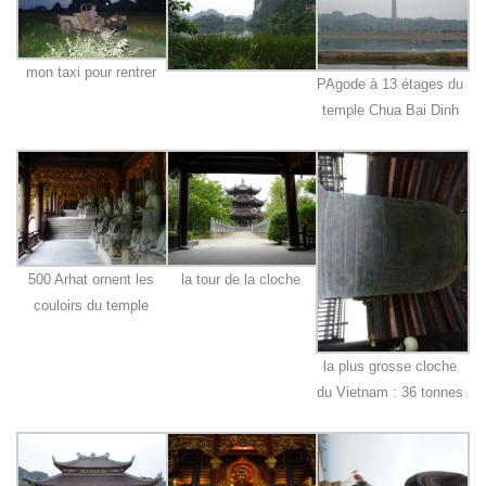
mon taxi pour rentrer
PAgode à 13 étages du
temple Chua Bai Dinh
500 Arhat ornent les
la tour de la cloche
couloirs du temple
la plus grosse cloche
du Vietnam : 36 tonnes