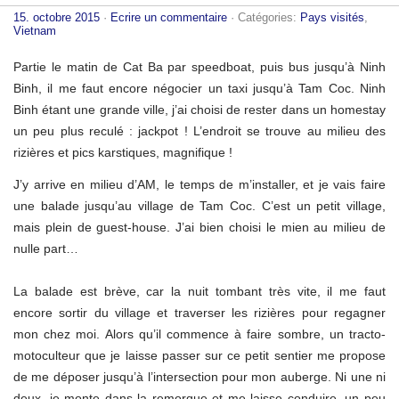
15. octobre 2015
·
Ecrire un commentaire
· Catégories:
Pays visités
,
Vietnam
Partie le matin de Cat Ba par speedboat, puis bus jusqu’à Ninh
Binh, il me faut encore négocier un taxi jusqu’à Tam Coc. Ninh
Binh étant une grande ville, j’ai choisi de rester dans un homestay
un peu plus reculé : jackpot ! L’endroit se trouve au milieu des
rizières et pics karstiques, magnifique !
J’y arrive en milieu d’AM, le temps de m’installer, et je vais faire
une balade jusqu’au village de Tam Coc. C’est un petit village,
mais plein de guest-house. J’ai bien choisi le mien au milieu de
nulle part…
La balade est brève, car la nuit tombant très vite, il me faut
encore sortir du village et traverser les rizières pour regagner
mon chez moi. Alors qu’il commence à faire sombre, un tracto-
motoculteur que je laisse passer sur ce petit sentier me propose
de me déposer jusqu’à l’intersection pour mon auberge. Ni une ni
deux, je monte dans la remorque et me laisse conduire, un peu