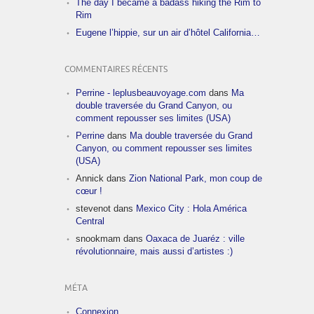
The day I became a badass hiking the Rim to
Rim
Eugene l’hippie, sur un air d’hôtel California…
COMMENTAIRES RÉCENTS
Perrine - leplusbeauvoyage.com
dans
Ma
double traversée du Grand Canyon, ou
comment repousser ses limites (USA)
Perrine
dans
Ma double traversée du Grand
Canyon, ou comment repousser ses limites
(USA)
Annick
dans
Zion National Park, mon coup de
cœur !
stevenot
dans
Mexico City : Hola América
Central
snookmam
dans
Oaxaca de Juaréz : ville
révolutionnaire, mais aussi d’artistes :)
MÉTA
Connexion