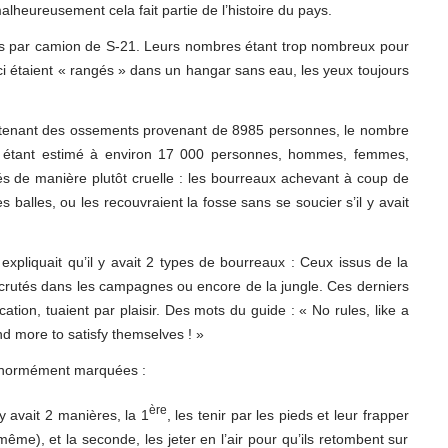
alheureusement cela fait partie de l’histoire du pays.
dés par camion de S-21. Leurs nombres étant trop nombreux pour
ci étaient « rangés » dans un hangar sans eau, les yeux toujours
tenant des ossements provenant de 8985 personnes, le nombre
n étant estimé à environ 17 000 personnes, hommes, femmes,
és de manière plutôt cruelle : les bourreaux achevant à coup de
 balles, ou les recouvraient la fosse sans se soucier s’il y avait
 expliquait qu’il y avait 2 types de bourreaux : Ceux issus de la
s recrutés dans les campagnes ou encore de la jungle. Ces derniers
ation, tuaient par plaisir. Des mots du guide : « No rules, like a
d more to satisfy themselves ! »
 énormément marquées :
ère
y avait 2 manières, la 1
, les tenir par les pieds et leur frapper
même), et la seconde, les jeter en l’air pour qu’ils retombent sur