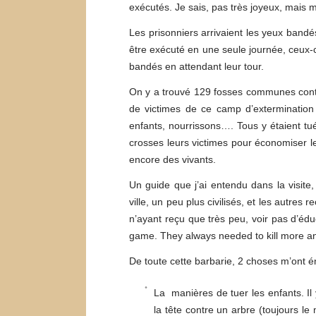
exécutés. Je sais, pas très joyeux, mais m
Les prisonniers arrivaient les yeux ban
être exécuté en une seule journée, ceux-
bandés en attendant leur tour.
On y a trouvé 129 fosses communes con
de victimes de ce camp d’exterminatio
enfants, nourrissons…. Tous y étaient tu
crosses leurs victimes pour économiser les
encore des vivants.
Un guide que j’ai entendu dans la visite,
ville, un peu plus civilisés, et les autre
n’ayant reçu que très peu, voir pas d’éduc
game. They always needed to kill more an
De toute cette barbarie, 2 choses m’ont
La manières de tuer les enfants. Il 
la tête contre un arbre (toujours le 