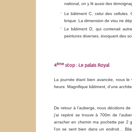
national, on y lit aussi des témoig
Le bâtiment C, celui des cellules.
brique. La dimension de visu ne dé
Le bâtiment D, qui contenait autre
peintures diverses, évoquant des scè
ème
4
stop : Le palais Royal
La journée étant bien avancée, nous le ve
heure. Magnifique bâtiment, d’une archite
De retour à l’auberge, nous décidons de 
j’ai repéré se trouve à 700m de l’aube
arracher en chemin ma pochette par 2 ga
l’on se sent bien dans un endroit… Bil