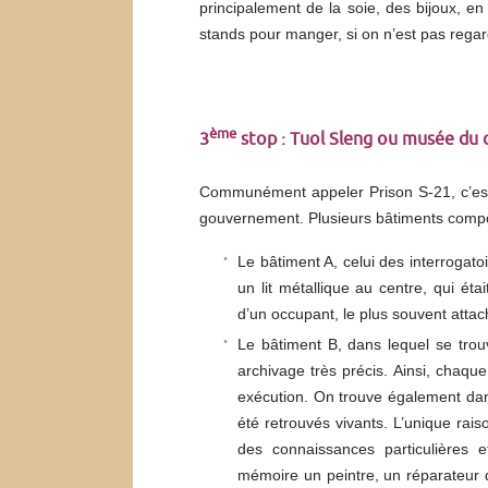
principalement de la soie, des bijoux, 
stands pour manger, si on n’est pas rega
ème
3
stop : Tuol Sleng ou musée du 
Communément appeler Prison S-21, c’est i
gouvernement. Plusieurs bâtiments compos
Le bâtiment A, celui des interrogat
un lit métallique au centre, qui éta
d’un occupant, le plus souvent attach
Le bâtiment B, dans lequel se trou
archivage très précis. Ainsi, chaque
exécution. On trouve également dan
été retrouvés vivants. L’unique rais
des connaissances particulières 
mémoire un peintre, un réparateur d