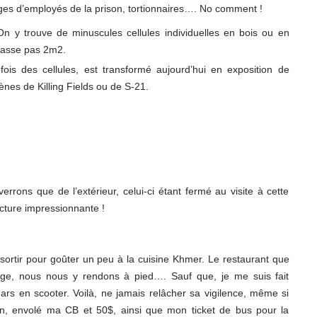
nages d’employés de la prison, tortionnaires…. No comment !
 On y trouve de minuscules cellules individuelles en bois ou en
passe pas 2m2.
fois des cellules, est transformé aujourd’hui en exposition de
nes de Killing Fields ou de S-21.
rrons que de l’extérieur, celui-ci étant fermé au visite à cette
cture impressionnante !
sortir pour goûter un peu à la cuisine Khmer. Le restaurant que
rge, nous nous y rendons à pied…. Sauf que, je me suis fait
rs en scooter. Voilà, ne jamais relâcher sa vigilence, même si
an, envolé ma CB et 50$, ainsi que mon ticket de bus pour la