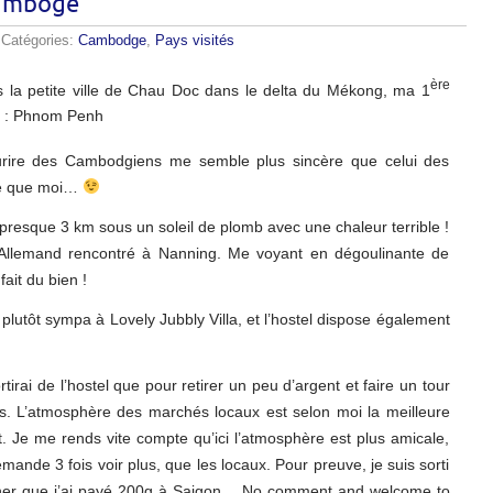
Camboge
 Catégories:
Cambodge
,
Pays visités
ère
 la petite ville de Chau Doc dans le delta du Mékong, ma 1
e : Phnom Penh
ourire des Cambodgiens me semble plus sincère que celui des
age que moi…
presque 3 km sous un soleil de plomb avec une chaleur terrible !
un Allemand rencontré à Nanning. Me voyant en dégoulinante de
fait du bien !
r plutôt sympa à Lovely Jubbly Villa, et l’hostel dispose également
rtirai de l’hostel que pour retirer un peu d’argent et faire un tour
ts. L’atmosphère des marchés locaux est selon moi la meilleure
 Je me rends vite compte qu’ici l’atmosphère est plus amicale,
ande 3 fois voir plus, que les locaux. Pour preuve, je suis sorti
cher que j’ai payé 200g à Saigon… No comment and welcome to