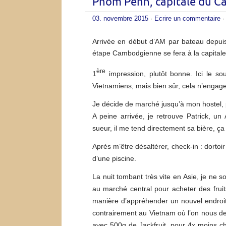
Pnom Penh, capitale du 
03. novembre 2015
·
Ecrire un commentaire
·
Arrivée en début d’AM par bateau depuis
étape Cambodgienne se fera à la capital
ère
1
impression, plutôt bonne. Ici le s
Vietnamiens, mais bien sûr, cela n’eng
Je décide de marché jusqu’à mon hostel, 
A peine arrivée, je retrouve Patrick, 
sueur, il me tend directement sa bière, ça 
Après m’être désaltérer, check-in : dortoi
d’une piscine.
La nuit tombant très vite en Asie, je ne so
au marché central pour acheter des frui
manière d’appréhender un nouvel endroit.
contrairement au Vietnam où l’on nous dem
avec 500g de Jackfruit, pour 4x moins 