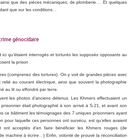
en ainsi que des pièces mécaniques, de plomberie…. Et quelques
rdant que sur les conditions…
crime génocidaire
ci qu’étaient interrogés et torturés les supposés opposants au
ent la prison :
oires (comprenez des tortures). On y voit de grandes pièces avec
it relié au courant électrique, ainsi que souvent la photographie
é au lit ou effondré par terre.
vent les photos d’anciens détenus. Les Khmers effectuaient un
 prisonnier était photographié à son arrivé à S-21, et avant son
s ce bâtiment les témoignages des 7 uniques prisonniers ayant
on pour laquelle ces personnes ont survécu, est qu’elles avaient
et ont acceptés d’en faire bénéficier les Khmers rouges (de
e machine à écrire…) Enfin, volonté de prouvé la réconciliation