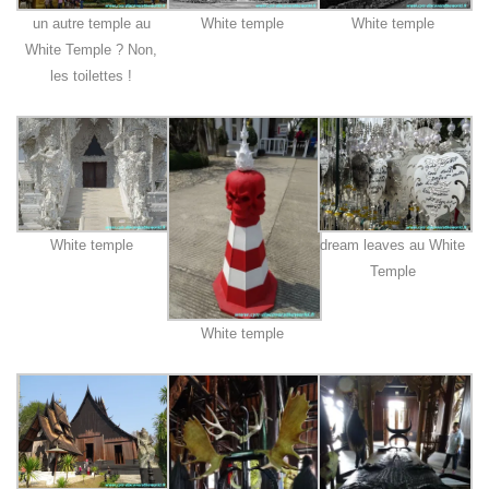
un autre temple au
White temple
White temple
White Temple ? Non,
les toilettes !
White temple
dream leaves au White
Temple
White temple