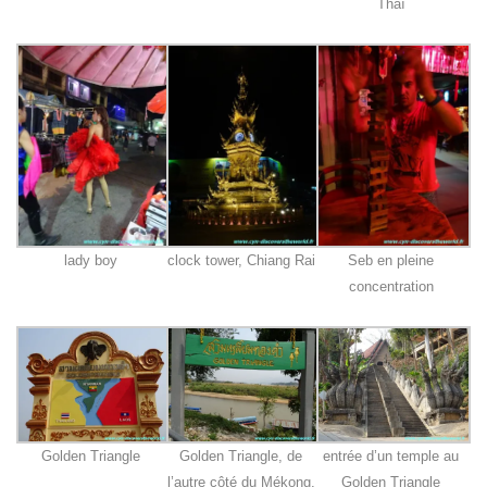
Thaï
lady boy
clock tower, Chiang Rai
Seb en pleine
concentration
Golden Triangle
Golden Triangle, de
entrée d’un temple au
l’autre côté du Mékong,
Golden Triangle