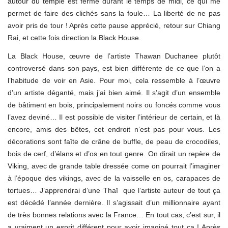
autour du temple est fermé durant le temps de midi, ce qui me
permet de faire des clichés sans la foule… La liberté de ne pas
avoir pris de tour ! Après cette pause apprécié, retour sur Chiang
Rai, et cette fois direction la Black House.
La Black House, œuvre de l’artiste Thawan Duchanee plutôt
controversé dans son pays, est bien différente de ce que l’on a
l’habitude de voir en Asie. Pour moi, cela ressemble à l’œuvre
d’un artiste déganté, mais j’ai bien aimé. Il s’agit d’un ensemble
de bâtiment en bois, principalement noirs ou foncés comme vous
l’avez deviné… Il est possible de visiter l’intérieur de certain, et là
encore, amis des bêtes, cet endroit n’est pas pour vous. Les
décorations sont faîte de crâne de buffle, de peau de crocodiles,
bois de cerf, d’élans et d’os en tout genre. On dirait un repère de
Viking, avec de grande table dressée come on pourrait l’imaginer
à l’époque des vikings, avec de la vaisselle en os, carapaces de
tortues… J’apprendrai d’une Thaï que l’artiste auteur de tout ça
est décédé l’année dernière. Il s’agissait d’un millionnaire ayant
de très bonnes relations avec la France… En tout cas, c’est sur, il
a vraiment un esprit différent pour avoir imaginé tout ça ! Après