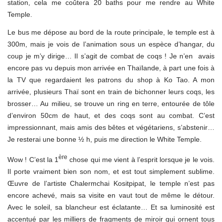
station, cela me coûtera 20 baths pour me rendre au White
Temple.
Le bus me dépose au bord de la route principale, le temple est à
300m, mais je vois de l’animation sous un espèce d’hangar, du
coup je m’y dirige… Il s’agit de combat de coqs ! Je n’en avais
encore pas vu depuis mon arrivée en Thaïlande, à part une fois à
la TV que regardaient les patrons du shop à Ko Tao. A mon
arrivée, plusieurs Thaï sont en train de bichonner leurs coqs, les
brosser… Au milieu, se trouve un ring en terre, entourée de tôle
d’environ 50cm de haut, et des coqs sont au combat. C’est
impressionnant, mais amis des bêtes et végétariens, s’abstenir…
Je resterai une bonne ½ h, puis me direction le White Temple.
ère
Wow ! C’est la 1
chose qui me vient à l’esprit lorsque je le vois.
Il porte vraiment bien son nom, et est tout simplement sublime.
Œuvre de l’artiste Chalermchai Kositpipat, le temple n’est pas
encore achevé, mais sa visite en vaut tout de même le détour.
Avec le soleil, sa blancheur est éclatante… Et sa luminosité est
accentué par les milliers de fragments de miroir qui ornent tous