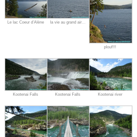
Le lac Coeur d’Alène
la vie au grand air…
plouf!!!
Kootenai Falls
Kootenai Falls
Kootenai river