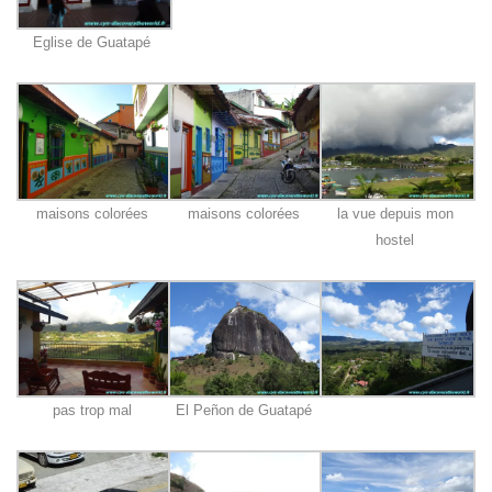
Eglise de Guatapé
maisons colorées
maisons colorées
la vue depuis mon
hostel
pas trop mal
El Peñon de Guatapé