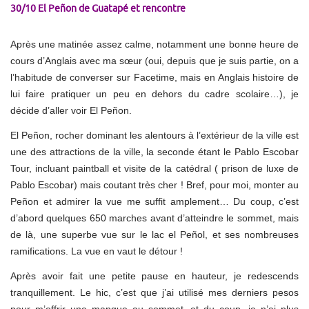
30/10 El Peñon de Guatapé et rencontre
Après une matinée assez calme, notamment une bonne heure de
cours d’Anglais avec ma sœur (oui, depuis que je suis partie, on a
l’habitude de converser sur Facetime, mais en Anglais histoire de
lui faire pratiquer un peu en dehors du cadre scolaire…), je
décide d’aller voir El Peñon.
El Peñon, rocher dominant les alentours à l’extérieur de la ville est
une des attractions de la ville, la seconde étant le Pablo Escobar
Tour, incluant paintball et visite de la catédral ( prison de luxe de
Pablo Escobar) mais coutant très cher ! Bref, pour moi, monter au
Peñon et admirer la vue me suffit amplement… Du coup, c’est
d’abord quelques 650 marches avant d’atteindre le sommet, mais
de là, une superbe vue sur le lac el Peñol, et ses nombreuses
ramifications. La vue en vaut le détour !
Après avoir fait une petite pause en hauteur, je redescends
tranquillement. Le hic, c’est que j’ai utilisé mes derniers pesos
pour m’offrir une mangue au sommet, et du coup, je n’ai plus