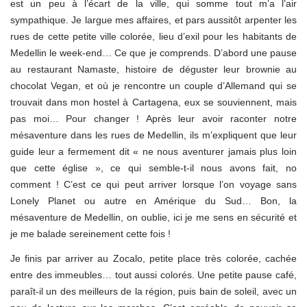
est un peu à l’écart de la ville, qui somme tout m’a l’air
sympathique. Je largue mes affaires, et pars aussitôt arpenter les
rues de cette petite ville colorée, lieu d’exil pour les habitants de
Medellin le week-end… Ce que je comprends. D’abord une pause
au restaurant Namaste, histoire de déguster leur brownie au
chocolat Vegan, et où je rencontre un couple d’Allemand qui se
trouvait dans mon hostel à Cartagena, eux se souviennent, mais
pas moi… Pour changer ! Après leur avoir raconter notre
mésaventure dans les rues de Medellin, ils m’expliquent que leur
guide leur a fermement dit « ne nous aventurer jamais plus loin
que cette église », ce qui semble-t-il nous avons fait, no
comment ! C’est ce qui peut arriver lorsque l’on voyage sans
Lonely Planet ou autre en Amérique du Sud… Bon, la
mésaventure de Medellin, on oublie, ici je me sens en sécurité et
je me balade sereinement cette fois !
Je finis par arriver au Zocalo, petite place très colorée, cachée
entre des immeubles… tout aussi colorés. Une petite pause café,
paraît-il un des meilleurs de la région, puis bain de soleil, avec un