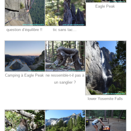
Eagle Peak
question d’équilibre !!
tic sans tac…
Camping à Eagle Peak
ne ressemble-t-il pas à
un sanglier ?
lower Yosemite Falls