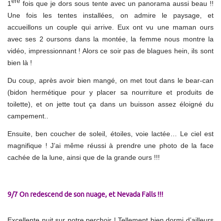
ère
1
fois que je dors sous tente avec un panorama aussi beau !!
Une fois les tentes installées, on admire le paysage, et
accueillons un couple qui arrive. Eux ont vu une maman ours
avec ses 2 oursons dans la montée, la femme nous montre la
vidéo, impressionnant ! Alors ce soir pas de blagues hein, ils sont
bien là !
Du coup, après avoir bien mangé, on met tout dans le bear-can
(bidon hermétique pour y placer sa nourriture et produits de
toilette), et on jette tout ça dans un buisson assez éloigné du
campement..
Ensuite, ben coucher de soleil, étoiles, voie lactée… Le ciel est
magnifique ! J’ai même réussi à prendre une photo de la face
cachée de la lune, ainsi que de la grande ours !!!
9/7 On redescend de son nuage, et Nevada Falls !!!
Excellente nuit sur notre perchoir ! Tellement bien dormi d’ailleurs