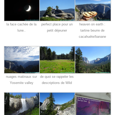
la face cachée de la
perfect place pour un
heaven on earth :
lune..
petit déjeuner
tartine beurre de
cacahuète/banane
nuages matinaux sur
de quoi se rappeler les
Yosemite valley
descriptions de Wild