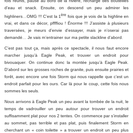
fois réunis, pause au bord de la rivière, recharge des bouteilles
d’eau et snack. Ensuite, on descend un peu admirer les
ère
highliners…OMG !!! C’est la 1
fois que je vois de la highline en
vrai, et dans ce décor, pffffiou ! Énorme !!! J’assiste à plusieurs
traversées, je meurs d’envie d’essayer, mais je n’oserai pas
demandé… Je vais m’entrainer sur ma petite slackline d’abord.
C’est pas tout ça, mais après ce spectacle, il nous faut encore
marcher jusqu’à Eagle Peak, et trouver un endroit pour
bivouaquer. On continue donc la montée jusqu’à Eagle Peak.
D’abord sur les grosses roches de granite, puis ensuite prairies et
forêt, avec encore une fois Storm qui nous rappelle que c’est un
endroit parfait pour les ours. Car là pour le coup, cette fois nous
sommes les seuls.
Nous arrivons à Eagle Peak un peu avant la tombée de la nuit, le
temps de vadrouiller un peu autour pour trouver un endroit
suffisamment plat pour nos 2 tentes. On commence par s’installer
au sommet, pas terrible et pas plat, puis finalement Storm en
cherchant un « coin toilette » a trouver un endroit un peu plus