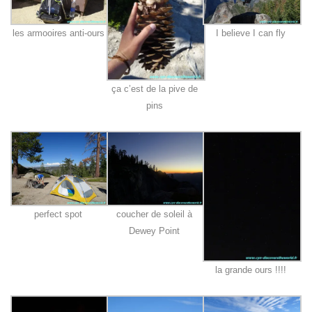
les armooires anti-ours
I believe I can fly
ça c’est de la pive de
pins
perfect spot
coucher de soleil à
Dewey Point
la grande ours !!!!