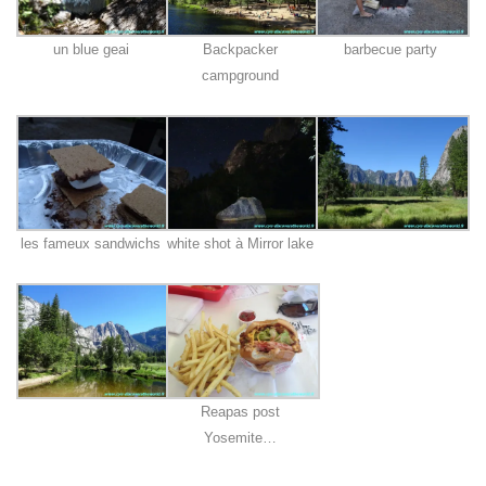
un blue geai
Backpacker
barbecue party
campground
les fameux sandwichs
white shot à Mirror lake
Reapas post
Yosemite…