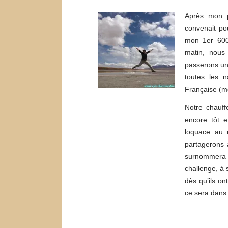
Après mon p
convenait po
mon 1er 600
matin, nous
passerons un
toutes les n
Française (m
Notre chauff
encore tôt 
loquace au 
partagerons 
surnommera 
challenge, à 
dès qu’ils on
ce sera dans 