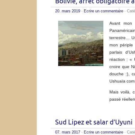
Bolivie, arrêt obligatoire 
20. mars 2019
·
Ecrire un commentaire
· Caté
Avant mon 
Panaméricain
terrestre… U
mon périple
parlais d’U
réaction : «
croire que N
douche :), c
Ushuaïa comm
Mais voilà, c
passé réelle
Sud Lipez et salar d’Uyuni
07. mars 2017
·
Ecrire un commentaire
· Caté