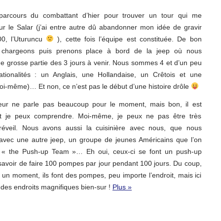
arcours du combattant d’hier pour trouver un tour qui me
ur le Salar (j’ai entre autre dû abandonner mon idée de gravir
0, l’Uturuncu
), cette fois l’équipe est constituée. De bon
 chargeons puis prenons place à bord de la jeep où nous
e grosse partie des 3 jours à venir. Nous sommes 4 et d’un peu
ationalités : un Anglais, une Hollandaise, un Crêtois et une
oi-même)… Et non, ce n’est pas le début d’une histoire drôle
eur ne parle pas beaucoup pour le moment, mais bon, il est
et je peux comprendre. Moi-même, je peux ne pas être très
réveil. Nous avons aussi la cuisinière avec nous, que nous
avec une autre jeep, un groupe de jeunes Américains que l’on
« the Push-up Team »… Eh oui, ceux-ci se font un push-up
savoir de faire 100 pompes par jour pendant 100 jours. Du coup,
t un moment, ils font des pompes, peu importe l’endroit, mais ici
des endroits magnifiques bien-sur !
Plus »