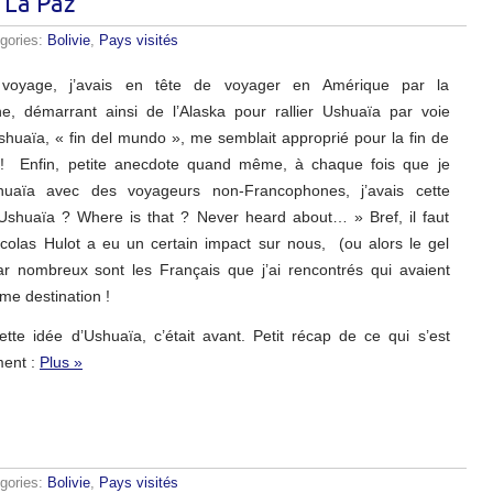
à La Paz
gories:
Bolivie
,
Pays visités
voyage, j’avais en tête de voyager en Amérique par la
e, démarrant ainsi de l’Alaska pour rallier Ushuaïa par voie
shuaïa, « fin del mundo », me semblait approprié pour la fin de
 ! Enfin, petite anecdote quand même, à chaque fois que je
shuaïa avec des voyageurs non-Francophones, j’avais cette
 Ushuaïa ? Where is that ? Never heard about… » Bref, il faut
icolas Hulot a eu un certain impact sur nous, (ou alors le gel
ar nombreux sont les Français que j’ai rencontrés qui avaient
e destination !
ette idée d’Ushuaïa, c’était avant. Petit récap de ce qui s’est
ment :
Plus »
gories:
Bolivie
,
Pays visités