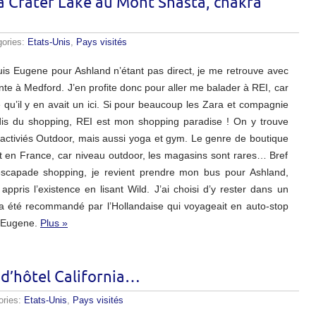
 à Crater Lake au Mont Shasta, chakra
gories:
Etats-Unis
,
Pays visités
uis Eugene pour Ashland n’étant pas direct, je me retrouve avec
nte à Medford. J’en profite donc pour aller me balader à REI, car
é qu’il y en avait un ici. Si pour beaucoup les Zara et compagnie
dis du shopping, REI est mon shopping paradise ! On y trouve
 activiés Outdoor, mais aussi yoga et gym. Le genre de boutique
ut en France, car niveau outdoor, les magasins sont rares… Bref
scapade shopping, je revient prendre mon bus pour Ashland,
ai appris l’existence en lisant Wild. J’ai choisi d’y rester dans un
’a été recommandé par l’Hollandaise qui voyageait en auto-stop
à Eugene.
Plus »
r d’hôtel California…
ories:
Etats-Unis
,
Pays visités