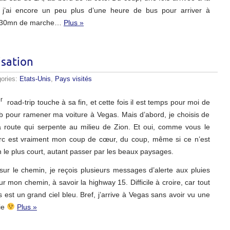
 j’ai encore un peu plus d’une heure de bus pour arriver à
et 30mn de marche…
Plus »
isation
gories:
Etats-Unis
,
Pays visités
r
road-trip touche à sa fin, et cette fois il est temps pour moi de
b pour ramener ma voiture à Vegas. Mais d’abord, je choisis de
a route qui serpente au milieu de Zion. Et oui, comme vous le
rc est vraiment mon coup de cœur, du coup, même si ce n’est
 le plus court, autant passer par les beaux paysages.
 sur le chemin, je reçois plusieurs messages d’alerte aux pluies
ur mon chemin, à savoir la highway 15. Difficile à croire, car tout
s est un grand ciel bleu. Bref, j’arrive à Vegas sans avoir vu une
ie
Plus »