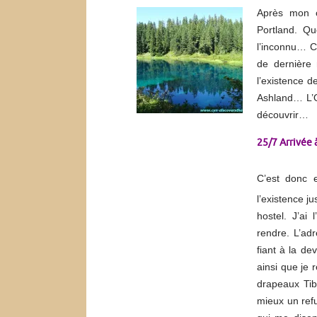
Après mon co
Portland. Q
l’inconnu… C
de dernière
l’existence d
Ashland… L’Or
découvrir…
25/7 Arrivée
C’est donc e
l’existence j
hostel. J’ai
rendre. L’adr
fiant à la de
ainsi que je
drapeaux Tib
mieux un ref