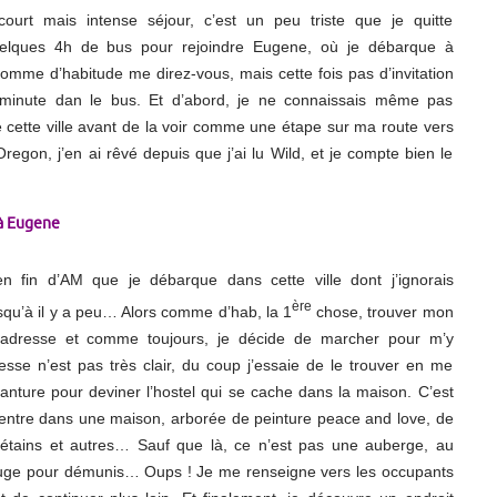
urt mais intense séjour, c’est un peu triste que je quitte
uelques 4h de bus pour rejoindre Eugene, où je débarque à
omme d’habitude me direz-vous, mais cette fois pas d’invitation
 minute dan le bus. Et d’abord, je ne connaissais même pas
e cette ville avant de la voir comme une étape sur ma route vers
egon, j’en ai rêvé depuis que j’ai lu Wild, et je compte bien le
 à Eugene
n fin d’AM que je débarque dans cette ville dont j’ignorais
ère
usqu’à il y a peu… Alors comme d’hab, la 1
chose, trouver mon
 l’adresse et comme toujours, je décide de marcher pour m’y
esse n’est pas très clair, du coup j’essaie de le trouver en me
vanture pour deviner l’hostel qui se cache dans la maison. C’est
 rentre dans une maison, arborée de peinture peace and love, de
étains et autres… Sauf que là, ce n’est pas une auberge, au
uge pour démunis… Oups ! Je me renseigne vers les occupants