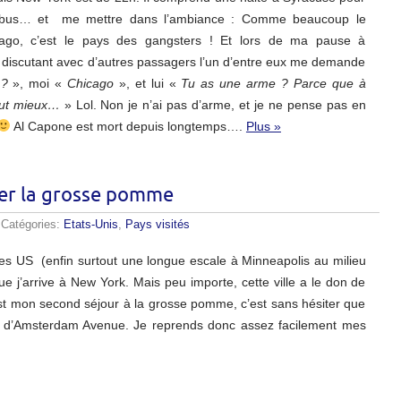
bus… et me mettre dans l’ambiance : Comme beaucoup le
cago, c’est le pays des gangsters ! Et lors de ma pause à
 discutant avec d’autres passagers l’un d’entre eux me demande
 ?
», moi «
Chicago
», et lui «
Tu as une arme ? Parce que à
vaut mieux…
» Lol. Non je n’ai pas d’arme, et je ne pense pas en
Al Capone est mort depuis longtemps….
Plus »
uer la grosse pomme
 Catégories:
Etats-Unis
,
Pays visités
 les US (enfin surtout une longue escale à Minneapolis au milieu
que j’arrive à New York. Mais peu importe, cette ville a le don de
est mon second séjour à la grosse pomme, c’est sans hésiter que
onal d’Amsterdam Avenue. Je reprends donc assez facilement mes