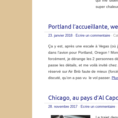
qui me disen
super chaleu
Portland l’accueillante, w
23. janvier 2018
·
Ecrire un commentaire
· Ca
Ça y est, après une escale à Vegas (où j’
dans l’avion pour Portland, Oregon ! Mon s
forcément, je dérange les 2 personnes déjà
passe les détails, et me voilà invité che
réservé sur Air Bnb faute de mieux (forc
discuté, qu’on a pas vu le vol passer.
Plu
Chicago, au pays d’Al Capo
28. novembre 2017
·
Ecrire un commentaire
·
Le trajet de