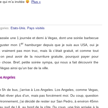
e qui m’a invitée
Plus »
gories:
Etats-Unis
,
Pays visités
passée une 1 journée et demi à Vegas, dont une soirée barbecue
er
éguster mon 1
hamburger depuis que je suis aux USA, oui je
t vraiment pas mon truc, mais là c’était gratuit, et comme tout
 on peut avoir de la nourriture gratuite, pourquoi payer pour
chose. Bref, petite soirée sympa, qui nous a fait découvrir the
Vegas ainsi qu’un bar de la ville.
os Angeles
n 5h de bus, j’arrive à Los Angeles. Los Angeles, comme Vegas,
n fait rêver plus d’un, mais pas forcément moi. Du coup, question
ironnement, j’ai décidé de rester sur San Pedro, à environ 45mn
au sud de LA, au bord de la côte. Du coup, une fois arrivée à la