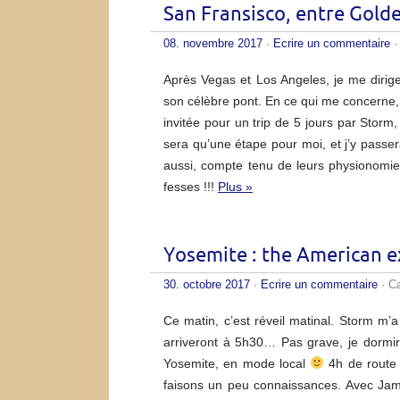
San Fransisco, entre Gold
08. novembre 2017
·
Ecrire un commentaire
·
Après Vegas et Los Angeles, je me dirige 
son célèbre pont. En ce qui me concerne, j
invitée pour un trip de 5 jours par Stor
sera qu’une étape pour moi, et j’y passe
aussi, compte tenu de leurs physionomie…
fesses !!!
Plus »
Yosemite : the American e
30. octobre 2017
·
Ecrire un commentaire
· C
Ce matin, c’est réveil matinal. Storm m’
arriveront à 5h30… Pas grave, je dormi
Yosemite, en mode local
4h de route e
faisons un peu connaissances. Avec Jam