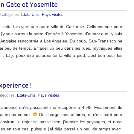
en Gate et Yosemite
 Catégories:
Etats-Unis
,
Pays visités
cette fois vers une autre ville de Californie. Celle connue pour
’y vois surtout la porte d’entrée à Yosemite, d’autant que j’y suis
m, Anglaise rencontrée à Los Angeles. Du coup, San-Fransisco ne
rai peu de temps, à flâner un peu dans les rues, mythiques elles
 Et je peux dire qu’arpenter la ville à pied, c’est bon pour les
xperience !
atégories:
Etats-Unis
,
Pays visités
a annoncé qu’ils passaient me récupérer à 4h45. Finalement, ils
rai mieux ce soir
On charge mes affaires, et c’est parti pour
nviron, le trajet se passe bien, j’admire les paysages, et nous
es en tout cas, puisque j’ai déjà passé un peu de temps avec