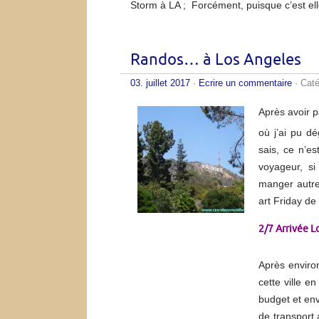
Storm à LA ; Forcément, puisque c’est ell
Randos… à Los Angeles
03. juillet 2017
·
Ecrire un commentaire
· Caté
Après avoir 
où j’ai pu d
sais, ce n’es
voyageur, si
manger autre 
art Friday de 
2/7 Arrivée L
Après enviro
cette ville e
budget et env
de transport 