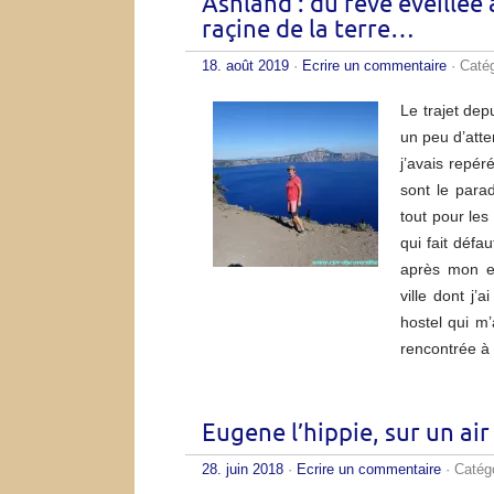
Ashland : du rêve éveillée
raçine de la terre…
18. août 2019
·
Ecrire un commentaire
· Caté
Le trajet dep
un peu d’atte
j’avais repér
sont le para
tout pour les
qui fait défa
après mon e
ville dont j’
hostel qui m
rencontrée 
Eugene l’hippie, sur un ai
28. juin 2018
·
Ecrire un commentaire
· Catég