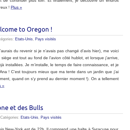
t de continuer plus loin. Et finalement, je découvre un endroit
reux !
Plus »
elcome to Oregon !
tégories:
Etats-Unis
,
Pays visités
aurais du revenir si je n’avais pas changé d’avis hier), me voici
iège est tout au fond de l’avion côté hublot, et lorsque j’arrive,
 installées. Je m’installe, le temps de faire connaissance, et je
z Ana ! C’est toujours mieux que ma tente dans un jardin que j’ai
ément, quand on s’y prend au dernier moment !). On a tellement
s »
ne et des Bulls
 Catégories:
Etats-Unis
,
Pays visités
puis New-York est de 22h. Il comprend une halte à Syracuse pour