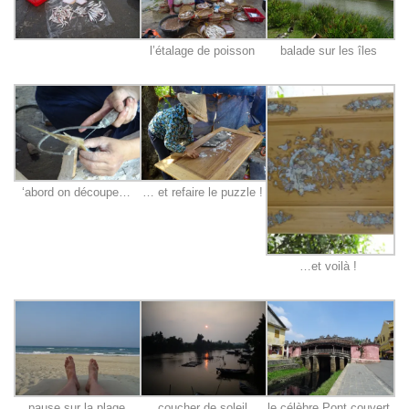
l’étalage de poisson
balade sur les îles
‘abord on découpe…
… et refaire le puzzle !
…et voilà !
pause sur la plage
coucher de soleil
le célèbre Pont couvert