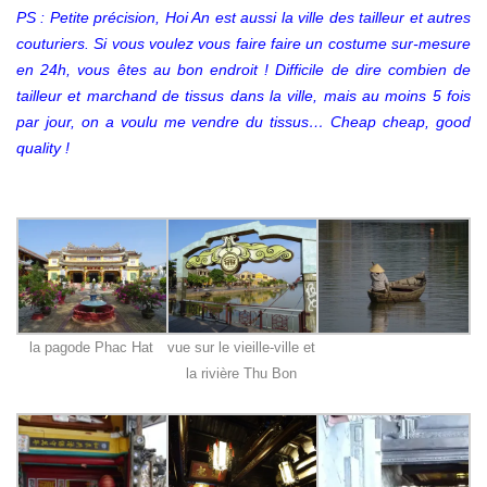
PS : Petite précision, Hoi An est aussi la ville des tailleur et autres
couturiers. Si vous voulez vous faire faire un costume sur-mesure
en 24h, vous êtes au bon endroit ! Difficile de dire combien de
tailleur et marchand de tissus dans la ville, mais au moins 5 fois
par jour, on a voulu me vendre du tissus… Cheap cheap, good
quality !
la pagode Phac Hat
vue sur le vieille-ville et
la rivière Thu Bon