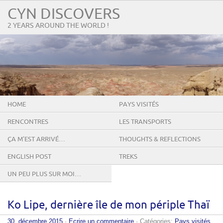
CYN DISCOVERS
2 YEARS AROUND THE WORLD !
HOME
PAYS VISITÉS
RENCONTRES
LES TRANSPORTS
ÇA M’EST ARRIVÉ…
THOUGHTS & REFLECTIONS
ENGLISH POST
TREKS
UN PEU PLUS SUR MOI…
Ko Lipe, dernière île de mon périple Thaï
30. décembre 2015
·
Ecrire un commentaire
· Catégories:
Pays visités
,