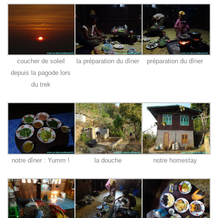
coucher de soleil
la préparation du dîner
préparation du dîner
depuis la pagode lors
du trek
notre dîner : Yumm !
la douche
notre homestay