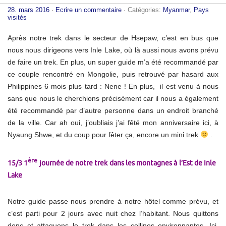
28. mars 2016
·
Ecrire un commentaire
· Catégories:
Myanmar
,
Pays
visités
Après notre trek dans le secteur de Hsepaw, c’est en bus que
nous nous dirigeons vers Inle Lake, où là aussi nous avons prévu
de faire un trek. En plus, un super guide m’a été recommandé par
ce couple rencontré en Mongolie, puis retrouvé par hasard aux
Philippines 6 mois plus tard : Nene ! En plus, il est venu à nous
sans que nous le cherchions précisément car il nous a également
été recommandé par d’autre personne dans un endroit branché
de la ville. Car ah oui, j’oubliais j’ai fêté mon anniversaire ici, à
Nyaung Shwe, et du coup pour fêter ça, encore un mini trek
.
ère
15/3 1
journée de notre trek dans les montagnes à l’Est de Inle
Lake
Notre guide passe nous prendre à notre hôtel comme prévu, et
c’est parti pour 2 jours avec nuit chez l’habitant. Nous quittons
donc et attaquons le trek dans les collines environnantes. Ici,